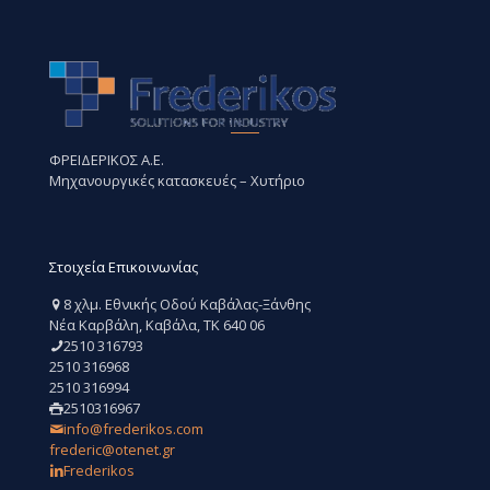
ΦΡΕΙΔΕΡΙΚΟΣ Α.Ε.
Μηχανουργικές κατασκευές – Χυτήριο
Στοιχεία Επικοινωνίας
8 χλμ. Εθνικής Οδού Καβάλας-Ξάνθης
Νέα Καρβάλη, Καβάλα, ΤΚ 640 06
2510 316793
2510 316968
2510 316994
2510316967
info@frederikos.com
frederic@otenet.gr
Frederikos