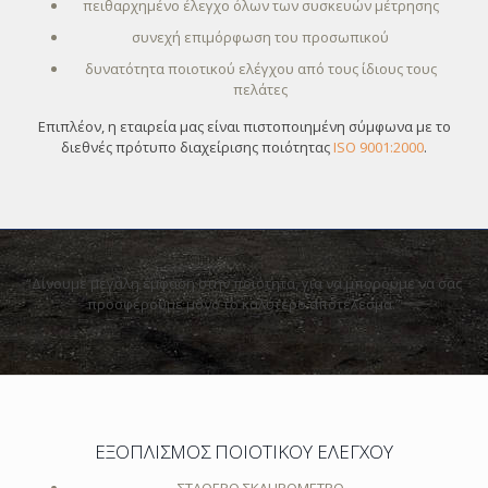
πειθαρχημένο έλεγχο όλων των συσκευών μέτρησης
συνεχή επιμόρφωση του προσωπικού
δυνατότητα ποιοτικού ελέγχου από τους ίδιους τους
πελάτες
Επιπλέον, η εταιρεία μας είναι πιστοποιημένη σύμφωνα με το
διεθνές πρότυπο διαχείρισης ποιότητας
ISO 9001:2000
.
“Δίνουμε μεγάλη έμφαση στην ποιότητα, για να μπορούμε να σας
προσφέρουμε μόνο το καλύτερο αποτέλεσμα.”
ΕΞΟΠΛΙΣΜΟΣ ΠΟΙΟΤΙΚΟΥ ΕΛΕΓΧΟΥ
ΣΤΑΘΕΡΟ ΣΚΛΗΡΟΜΕΤΡΟ