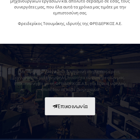
μηχανουργικών εργασιών και απόλυτο σεβασμό σε εσάς, τους
συνεργάτες μας, που όλα αυτά τα χρόνια μας τιμάτε με την
εμπιστοσύνη σας.
Φρειδερίκος Τσουμάκης, ιδρυτής της ΦΡΕΙΔΕΡΙΚΟΣ Α.Ε.
Με υψηλή τεχνογνωσία & επιμονή στη λεπτομέρεια,
εγγυόμαστε για την υψηλή ποιότητα των υπηρεσιών μας.
Επικοινωνήστε με τη ΦΡΕΙΔΕΡΙΚΟΣ Α.Ε., για λύσεις υψηλού
επιπέδου σε κάθε βιομηχανία!
Επικοινωνία