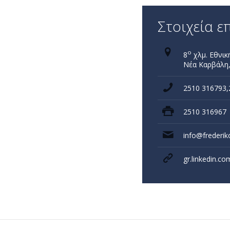
Στοιχεία ε
ο
8
χλμ. Εθνι
Νέα Καρβάλη,
2510 316793,
2510 316967
info@frederik
gr.linkedin.c