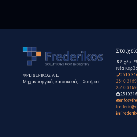
Στοιχεί
8 χλμ. 
Νέα Καρβά
2510 31
ΦΡΕΙΔΕΡΙΚΟΣ Α.Ε.
2510 3169
Μηχανουργικές κατασκευές – Χυτήριο
2510 3169
251031
info@fr
frederic@o
Frederik